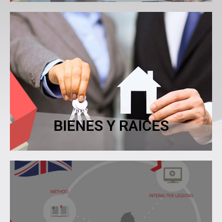
Ver más
aumente y luego venderlo....
Adquiere un inmueble para esperar que su valor
BIENES Y RAÍCES
BIENES Y RAÍCES
Ver más