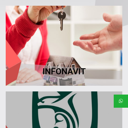
Ver más
(INFONAVIT 97).
Recuperación del saldo de subcuenta de vivienda
INFONAVIT
INFONAVIT
Ver más
estén completas.