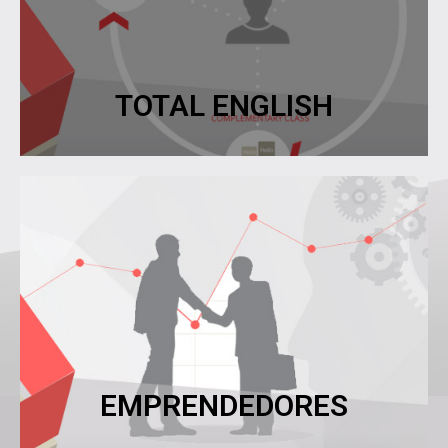
ejecutivos y directivos en sus instalaciones.
Clases de Inglés Empresariales para empleados,
TOTAL ENGLISH
TOTAL ENGLISH
Ver más
financiamos para su éxito.
Si tienes una idea innovadora nosotros la
EMPRENDEDORES
EMPRENDEDORES